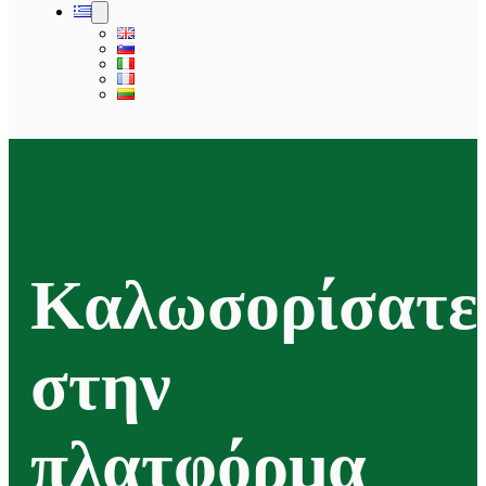
Καλωσορίσατε
στην
πλατφόρμα