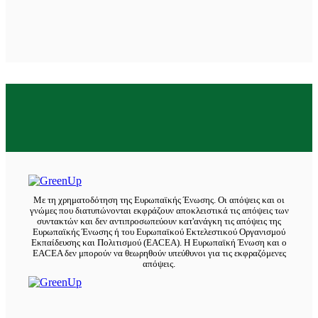
Χώρα
Σύνδεση
Με τη χρηματοδότηση της Ευρωπαϊκής Ένωσης. Οι απόψεις και οι
γνώμες που διατυπώνονται εκφράζουν αποκλειστικά τις απόψεις των
συντακτών και δεν αντιπροσωπεύουν κατ'ανάγκη τις απόψεις της
Ευρωπαϊκής Ένωσης ή του Ευρωπαϊκού Εκτελεστικού Οργανισμού
Εκπαίδευσης και Πολιτισμού (EACEA). Η Ευρωπαϊκή Ένωση και ο
EACEA δεν μπορούν να θεωρηθούν υπεύθυνοι για τις εκφραζόμενες
απόψεις.