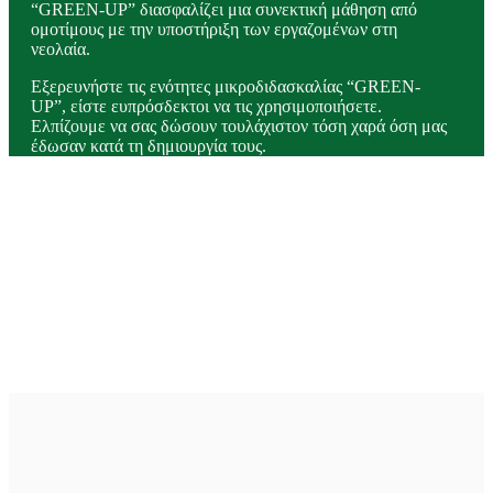
“GREEN-UP” διασφαλίζει μια συνεκτική μάθηση από
ομοτίμους με την υποστήριξη των εργαζομένων στη
νεολαία.
Εξερευνήστε τις ενότητες μικροδιδασκαλίας “GREEN-
UP”, είστε ευπρόσδεκτοι να τις χρησιμοποιήσετε.
Ελπίζουμε να σας δώσουν τουλάχιστον τόση χαρά όση μας
έδωσαν κατά τη δημιουργία τους.
Όνομα χρήστη